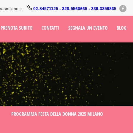
naamilano.it
02-84571125 - 328-5566665 - 339-3359865
PRENOTA SUBITO
CONTATTI
SEGNALA UN EVENTO
BLOG
PROGRAMMA FESTA DELLA DONNA 2025 MILANO