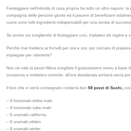
Festeggiare nell’intimità di casa propria ha tutto un altro sapore: la p
compagnia delle persone giuste ed il piacere di beneficiare totalmen
cuore sono tutti ingredienti indispensabili per una serata di success
Se anche voi sceglierete di festeggiare così, trattatevi da regine e vi
Perchè mai mettersi ai fornelli per ore e ore, per cercare di prepar
impiegate per ottenerla?
Non ne vale la pena! Allora scegliete il gustosissimo menu a base d
occasione e mettetevi comode: all’ora desiderata arriverà verrà por
Il box che vi verrà consegnato conterrà ben
58 pezzi di Sushi,
così
– 8 hosomaki tekka maki
– 8 hosomaki sake maki
– 8 uramaki california
– 8 uramaki ebiten
– 8 uramaki winter