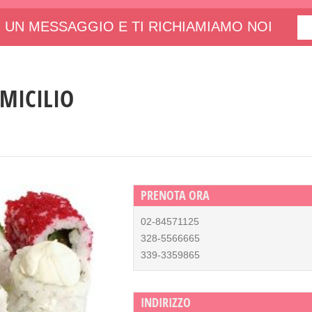
 UN MESSAGGIO E TI RICHIAMIAMO NOI
MICILIO
PRENOTA ORA
02-84571125
328-5566665
339-3359865
INDIRIZZO