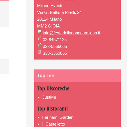
Milano Eventi
Via G. Battista Pirelli, 24
20124 Milano
MM2 GIOIA
info@festadelladonnaamilano.it
02-84571125
328-5566665
339-3359865
Top Ten
Top Discoteche
JustMe
Top Ristoranti
Farinami Garden
Il Castelletto