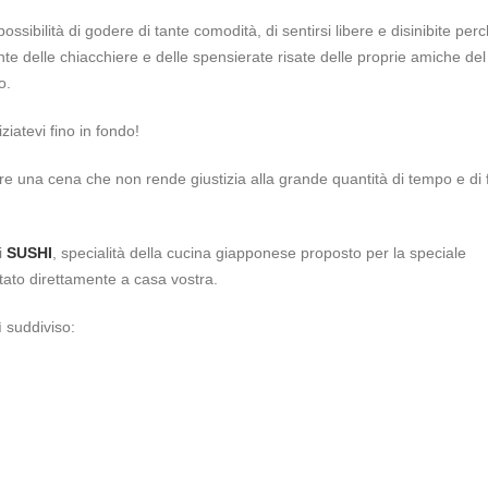
ossibilità di godere di tante comodità, di sentirsi libere e disinibite perc
te delle chiacchiere e delle spensierate risate delle proprie amiche del
o.
ziatevi fino in fondo!
are una cena che non rende giustizia alla grande quantità di tempo e di 
i
SUSHI
, specialità della cucina giapponese proposto per la speciale
tato direttamente a casa vostra.
 suddiviso: